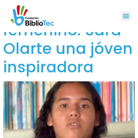
Empoderamient
femenino: Sara
Olarte una jóven
inspiradora