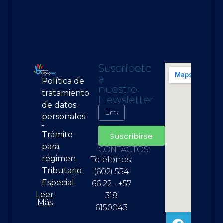
Suscríbete
a
Política de
nuestro
tratamiento
Newsletter
de datos
personales
Trámite
Suscribirse
para
CONTACTOS:
régimen
Teléfonos:
Tributario
(602) 554
Especial
66 22 - +57
Leer
318
Más
6150043